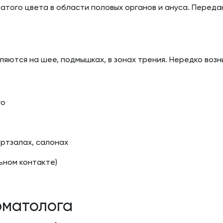
ватого цвета в области половых органов и ануса. Перед
ляются на шее, подмышках, в зонах трения. Нередко возн
го
ртзалах, салонах
льном контакте)
рматолога