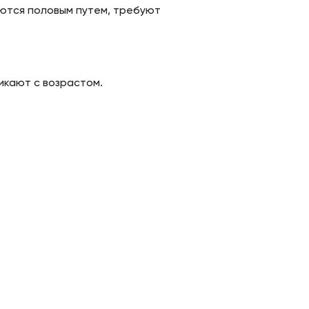
аются половым путем, требуют
икают с возрастом.