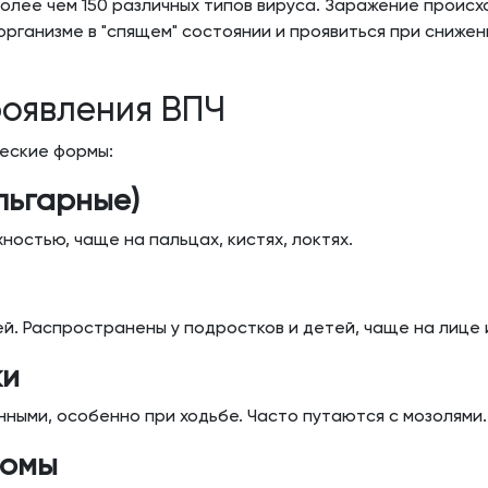
более чем 150 различных типов вируса. Заражение происх
организме в "спящем" состоянии и проявиться при сниж
оявления ВПЧ
ческие формы:
льгарные)
остью, чаще на пальцах, кистях, локтях.
ей. Распространены у подростков и детей, чаще на лице 
ки
нными, особенно при ходьбе. Часто путаются с мозолями.
ломы